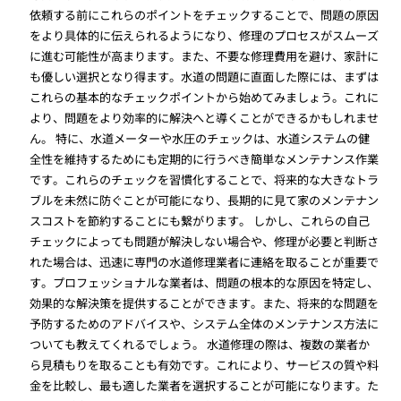
依頼する前にこれらのポイントをチェックすることで、問題の原因
をより具体的に伝えられるようになり、修理のプロセスがスムーズ
に進む可能性が高まります。また、不要な修理費用を避け、家計に
も優しい選択となり得ます。水道の問題に直面した際には、まずは
これらの基本的なチェックポイントから始めてみましょう。これに
より、問題をより効率的に解決へと導くことができるかもしれませ
ん。 特に、水道メーターや水圧のチェックは、水道システムの健
全性を維持するためにも定期的に行うべき簡単なメンテナンス作業
です。これらのチェックを習慣化することで、将来的な大きなトラ
ブルを未然に防ぐことが可能になり、長期的に見て家のメンテナン
スコストを節約することにも繋がります。 しかし、これらの自己
チェックによっても問題が解決しない場合や、修理が必要と判断さ
れた場合は、迅速に専門の水道修理業者に連絡を取ることが重要で
す。プロフェッショナルな業者は、問題の根本的な原因を特定し、
効果的な解決策を提供することができます。また、将来的な問題を
予防するためのアドバイスや、システム全体のメンテナンス方法に
ついても教えてくれるでしょう。 水道修理の際は、複数の業者か
ら見積もりを取ることも有効です。これにより、サービスの質や料
金を比較し、最も適した業者を選択することが可能になります。た