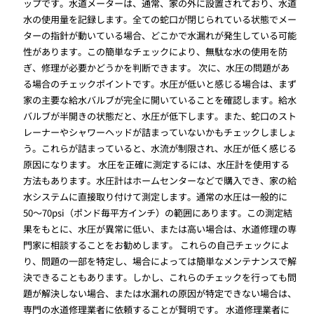
ップです。水道メーターは、通常、家の外に設置されており、水道
水の使用量を記録します。全ての蛇口が閉じられている状態でメー
ターの指針が動いている場合、どこかで水漏れが発生している可能
性があります。この簡単なチェックにより、無駄な水の使用を防
ぎ、修理が必要かどうかを判断できます。 次に、水圧の問題があ
る場合のチェックポイントです。水圧が低いと感じる場合は、まず
家の主要な給水バルブが完全に開いていることを確認します。給水
バルブが半開きの状態だと、水圧が低下します。また、蛇口のスト
レーナーやシャワーヘッドが詰まっていないかもチェックしましょ
う。これらが詰まっていると、水流が制限され、水圧が低く感じる
原因になります。 水圧を正確に測定するには、水圧計を使用する
方法もあります。水圧計はホームセンターなどで購入でき、家の給
水システムに直接取り付けて測定します。通常の水圧は一般的に
50〜70psi（ポンド毎平方インチ）の範囲にあります。この測定結
果をもとに、水圧が異常に低い、または高い場合は、水道修理の専
門家に相談することをお勧めします。 これらの自己チェックによ
り、問題の一部を特定し、場合によっては簡単なメンテナンスで解
決できることもあります。しかし、これらのチェックを行っても問
題が解決しない場合、または水漏れの原因が特定できない場合は、
専門の水道修理業者に依頼することが賢明です。 水道修理業者に