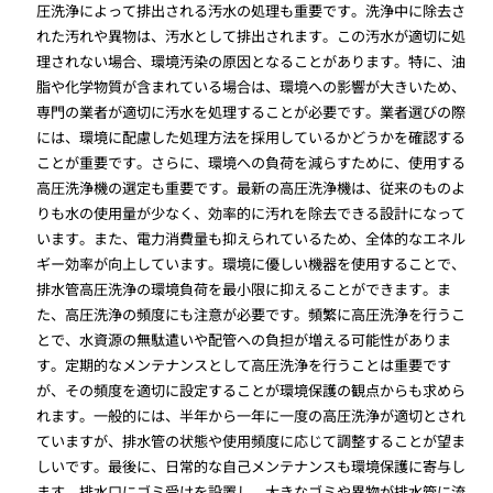
圧洗浄によって排出される汚水の処理も重要です。洗浄中に除去さ
れた汚れや異物は、汚水として排出されます。この汚水が適切に処
理されない場合、環境汚染の原因となることがあります。特に、油
脂や化学物質が含まれている場合は、環境への影響が大きいため、
専門の業者が適切に汚水を処理することが必要です。業者選びの際
には、環境に配慮した処理方法を採用しているかどうかを確認する
ことが重要です。さらに、環境への負荷を減らすために、使用する
高圧洗浄機の選定も重要です。最新の高圧洗浄機は、従来のものよ
りも水の使用量が少なく、効率的に汚れを除去できる設計になって
います。また、電力消費量も抑えられているため、全体的なエネル
ギー効率が向上しています。環境に優しい機器を使用することで、
排水管高圧洗浄の環境負荷を最小限に抑えることができます。ま
た、高圧洗浄の頻度にも注意が必要です。頻繁に高圧洗浄を行うこ
とで、水資源の無駄遣いや配管への負担が増える可能性がありま
す。定期的なメンテナンスとして高圧洗浄を行うことは重要です
が、その頻度を適切に設定することが環境保護の観点からも求めら
れます。一般的には、半年から一年に一度の高圧洗浄が適切とされ
ていますが、排水管の状態や使用頻度に応じて調整することが望ま
しいです。最後に、日常的な自己メンテナンスも環境保護に寄与し
ます。排水口にゴミ受けを設置し、大きなゴミや異物が排水管に流