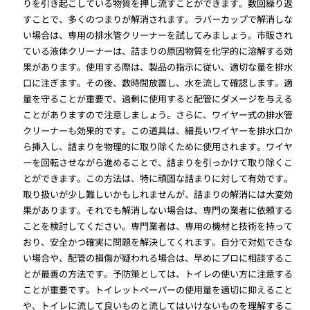
りを引き起こしている物質を押し流すことができます。数回繰り返
すことで、多くのつまりが解消されます。ラバーカップで解消しな
い場合は、専用の排水管クリーナーを試してみましょう。市販され
ている液体クリーナーは、詰まりの原因物質を化学的に溶解する効
果があります。使用する際は、製品の指示に従い、適切な量を排水
口に注ぎます。その後、数時間放置し、水を流して確認します。適
量を守ることが重要で、過剰に使用すると配管にダメージを与える
ことがありますので注意しましょう。さらに、ワイヤー式の排水管
クリーナーも効果的です。この道具は、細長いワイヤーを排水口か
ら挿入し、詰まりを物理的に取り除くために使用されます。ワイヤ
ーを回転させながら進めることで、詰まりを引っかけて取り除くこ
とができます。この方法は、特に頑固な詰まりに対して有効です。
取り扱いが少し難しいかもしれませんが、詰まりの解消には大変効
果があります。それでも解消しない場合は、専門の業者に依頼する
ことを検討してください。専門業者は、専用の機材と技術を持って
おり、安全かつ確実に問題を解決してくれます。自分で対処できな
い場合や、配管の損傷が疑われる場合は、早めにプロに相談するこ
とが最善の方法です。予防策としては、トイレの使い方に注意する
ことが重要です。トイレットペーパーの使用量を適切に抑えること
や、トイレに流して良いものと流してはいけないものを理解するこ