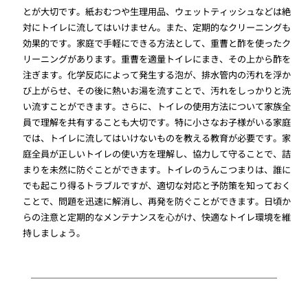
とが大切です。紙おむつや生理用品、ウェットティッシュなどは絶
対にトイレに流してはいけません。また、定期的なクリーニングも
効果的です。家庭で手軽にできる方法として、重曹と酢を使ったク
リーニングがあります。重曹を適量トイレにまき、その上から酢を
注ぎます。化学反応によって発生する泡が、排水管内の汚れを浮か
び上がらせ、その後に熱いお湯を流すことで、汚れをしっかりと洗
い流すことができます。さらに、トイレの使用方法について家族全
員で理解を共有することも大切です。特に小さなお子様がいる家庭
では、トイレに流してはいけないものを教える教育が必要です。家
庭全員が正しいトイレの使い方を理解し、協力して守ることで、詰
まりを未然に防ぐことができます。トイレのうんこつまりは、誰に
でも起こり得るトラブルですが、適切な対応と予防策を知っておく
ことで、問題を迅速に解消し、再発を防ぐことができます。日頃か
らの注意と定期的なメンテナンスを心がけ、快適なトイレ環境を維
持しましょう。