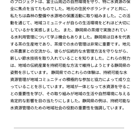
のプロジェクトは、富士山周辺の自然環境を守り、特に水資源の保
全に焦点を当てたものでした。地元の住民やボランティアと共に、
私たちは森林の整備や水源地の保護活動に取り組みました。この活
動を通じて、地域コミュニティが自らの生活環境をどれほど大切に
しているかを実感しました。 また、静岡県の茶畑で実施されてい
る水利用管理について学ぶ機会もありました。静岡県は日本を代表
する茶の生産地であり、茶畑での水の管理は非常に重要です。地元
の茶農家との交流から、彼らが伝統的な水管理方法を守りながら、
新しい節水技術を取り入れていることを知りました。これらの努力
は、地域の伝統産業を持続可能な方法で維持しようとする静岡県の
姿勢を示しています。 静岡県でのこれらの体験は、持続可能な水
資源管理が地域コミュニティの積極的な参加と協力によって成り立
っていることを示しています。地域が一体となって水資源を守るこ
との重要性を学び、その取り組みが地域の生活や自然環境に与える
肯定的な影響を目の当たりにしました。静岡県の例は、持続可能な
水資源管理のための地域社会の役割の重要性を強調しています。