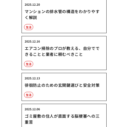
2025.12.20
マンションの排水管の構造をわかりやす
く解説
生活
2025.12.16
エアコン掃除のプロが教える、自分でで
きることと業者に頼むべきこと
生活
2025.12.13
徘徊防止のための玄関鍵選びと安全対策
生活
2025.12.06
ゴミ屋敷の住人が直面する脳梗塞への三
重苦