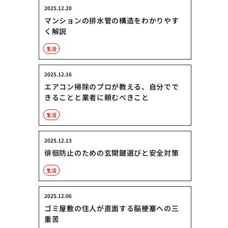
2025.12.20
マンションの排水管の構造をわかりやす
く解説
生活
2025.12.16
エアコン掃除のプロが教える、自分でで
きることと業者に頼むべきこと
生活
2025.12.13
徘徊防止のための玄関鍵選びと安全対策
生活
2025.12.06
ゴミ屋敷の住人が直面する脳梗塞への三
重苦