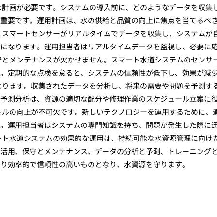
な計画が必要です。システムの導入前に、どのようなデータを収集
が重要です。運用計画は、水の供給と品質の向上に焦点を当てるべ
。スマートセンサーがリアルタイムでデータを収集し、システムが
能になります。運用担当者はリアルタイムデータを監視し、必要に
守とメンテナンスが欠かせません。スマート水道システムのセンサ
す。定期的な点検を怠ると、システムの信頼性が低下し、効果が減
なります。収集されたデータを分析し、将来の需要や問題を予測す
。予測分析は、資源の適切な配分や修理作業のスケジュール立案に
キルの向上が不可欠です。新しいテクノロジーを運用するために、
す。運用担当者はシステムの専門知識を持ち、問題が発生した際に
ート水道システムの効果的な運用は、持続可能な水資源管理に向け
の活用、保守とメンテナンス、データの分析と予測、トレーニング
より効率的で信頼性の高いものとなり、水資源を守ります。