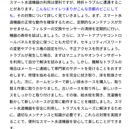
スマート水道機器の利用は便利ですが、時折トラブルに遭遇するこ
とがあります。
こんなにトイレつまりがこんな京都のどこにして
も
、その対策について詳しく見ていきましょう。まず、スマート水
道機器の正常な動作を確保するために、定期的なメンテナンスが欠
かせません。フィルターの交換やセンサーの清掃を定期的に行い、
機器の寿命を延ばしましょう。さらに、スマートアプリやコントロ
ールパネルを安全に保つことも大切です。セキュリティパスワード
の変更やアクセス権の設定を行い、不正アクセスを防ぎましょう。
トラブルが発生した場合、まずはマニュアルやオンラインサポート
を利用して自分で解決を試みましょう。しかし、難解なトラブルの
場合はメーカーに連絡して専門家のサポートを受けることをおすす
めします。修理を始める前に、水を完全に拭き取り、床を乾燥させ
ました。次に、ホームセンターで新しい排水ホースを購入し、取り
替え作業に取りかかりました。古いホースを取り外し、新しいホー
スをしっかりと取り付けました。その後、給水栓を開き、洗濯機を
動かして新しいホースが正常に動作することを確認しました。スマ
ート水道機器を安全に利用し、トラブルをスムーズに解決するため
に、適切なメンテナンスと知識が必要です。これらの対策を実践す
ることで、便利なスマート水道機器を安心して楽しむことができま
す。