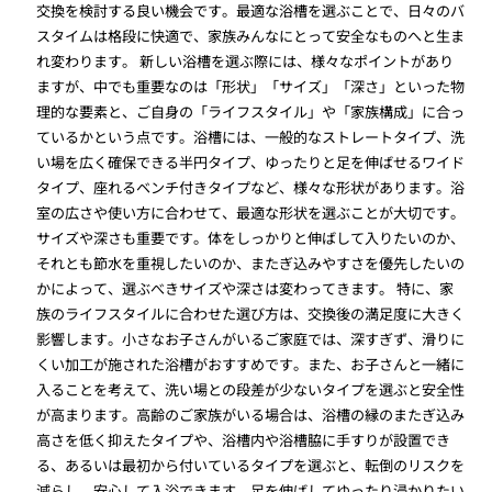
交換を検討する良い機会です。最適な浴槽を選ぶことで、日々のバ
スタイムは格段に快適で、家族みんなにとって安全なものへと生ま
れ変わります。 新しい浴槽を選ぶ際には、様々なポイントがあり
ますが、中でも重要なのは「形状」「サイズ」「深さ」といった物
理的な要素と、ご自身の「ライフスタイル」や「家族構成」に合っ
ているかという点です。浴槽には、一般的なストレートタイプ、洗
い場を広く確保できる半円タイプ、ゆったりと足を伸ばせるワイド
タイプ、座れるベンチ付きタイプなど、様々な形状があります。浴
室の広さや使い方に合わせて、最適な形状を選ぶことが大切です。
サイズや深さも重要です。体をしっかりと伸ばして入りたいのか、
それとも節水を重視したいのか、またぎ込みやすさを優先したいの
かによって、選ぶべきサイズや深さは変わってきます。 特に、家
族のライフスタイルに合わせた選び方は、交換後の満足度に大きく
影響します。小さなお子さんがいるご家庭では、深すぎず、滑りに
くい加工が施された浴槽がおすすめです。また、お子さんと一緒に
入ることを考えて、洗い場との段差が少ないタイプを選ぶと安全性
が高まります。高齢のご家族がいる場合は、浴槽の縁のまたぎ込み
高さを低く抑えたタイプや、浴槽内や浴槽脇に手すりが設置でき
る、あるいは最初から付いているタイプを選ぶと、転倒のリスクを
減らし、安心して入浴できます。足を伸ばしてゆったり浸かりたい