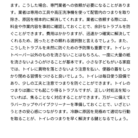
ます。こうした場合、専門業者への依頼が必要になることがありま
す。業者は専用の工具や高圧洗浄機を使って配管内のつまりを取り
除き、原因を根本的に解消してくれます。業者に依頼する際には、
料金や作業内容を事前に確認しておくことで、余計なトラブルを防
ぐことができます。費用はかかりますが、迅速かつ確実に解決して
くれるため、困ったときの頼れる選択肢と言えるでしょう。また、
こうしたトラブルを未然に防ぐための予防策も重要です。トイレッ
トペーパー以外のものを流さないことはもちろん、一度に大量の紙
を流さないよう心がけることが基本です。小さな子どもがいる家庭
では、トイレに異物を落とさないよう注意を払い、便器の蓋をしっ
かり閉める習慣をつけると良いでしょう。トイレは毎日使う設備で
あり、少しの工夫と注意でつまりを防ぐことができます。トイレの
つまりは誰にでも起こり得るトラブルですが、正しい対処法を知っ
ていれば、焦ることなく対応することができます。万が一に備えて
ラバーカップやパイプクリーナーを準備しておくことで、いざとい
うときの安心感につながります。冷静に原因を見極めて適切な行動
を取ることが、トイレのつまりを早く解決する鍵となるでしょう。