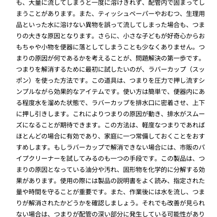
も、大量に流してしまうと一度に溶けきれず、配管内で固まってし
まうことがあります。また、ティッシュペーパーやおむつ、生理用
品といった水に溶けない異物を誤って流してしまった場合も、つま
りの大きな原因となります。さらに、小さな子どもが好奇心からお
もちゃや小物を便器に落としてしまうことも少なくありません。つ
まりの原因が何であるかを考えることが、問題解決の第一歩です。
つまりを解消するために最初に試したいのが、ラバーカップ（スッ
ポン）を使った方法です。この道具は、つまりを圧力で押し流すシ
ンプルながら効果的なアイテムです。使い方は簡単で、便器内にあ
る程度水を溜めた状態で、ラバーカップを排水口に密着させ、上下
に押し引きします。これによりつまりの原因が動き、排水がスムー
ズになることが期待できます。この方法は、軽度なつまりであれば
ほとんどの場合に有効であり、家庭に一つ常備しておくことをおす
すめします。もしラバーカップで解消できない場合には、市販のパ
イプクリーナーを試してみるのも一つの手段です。この製品は、つ
まりの原因となっている油分や汚れ、固形物を化学的に分解する効
果があります。使用の際には製品の説明書をよく読み、指定された
量や時間を守ることが重要です。また、作業後には水を流し、つま
りが解消されたかどうかを確認しましょう。それでも改善が見られ
ない場合は、つまりが配管の深い部分に発生している可能性があり