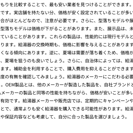
積もりを比較することで、最も安い業者を見つけることができます
法です。実店舗を持たない分、価格が安く設定されていることが多
場合がほとんどなので、注意が必要です。さらに、型落ちモデルや
、型落ちモデルは価格が下がることがあります。また、展示品は、
れていることがあります。これらの製品は、性能的には現行モデル
あります。給湯器の交換時期も、価格に影響を与えることがありま
高くなる傾向にあります。逆に、夏場は需要が落ち着くため、価格
は、夏場を狙うのも良いでしょう。さらに、自治体によっては、給
ります。補助金を利用することで、購入費用を抑えることができま
制度の有無を確認してみましょう。給湯器のメーカーにこだわる必
う。OEM製品とは、他のメーカーが製造した製品を、自社ブランド
名メーカーの製品と同等の性能を持ちながら、価格が安いことが多
も有効です。給湯器メーカーや販売店では、定期的にキャンペーン
ことで、通常よりも安く給湯器を購入できる可能性があります。給
能や保証内容なども考慮して、自分に合った製品を選びましょう。