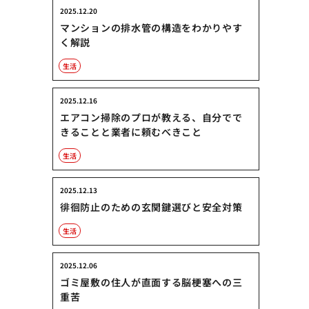
2025.12.20
マンションの排水管の構造をわかりやす
く解説
生活
2025.12.16
エアコン掃除のプロが教える、自分でで
きることと業者に頼むべきこと
生活
2025.12.13
徘徊防止のための玄関鍵選びと安全対策
生活
2025.12.06
ゴミ屋敷の住人が直面する脳梗塞への三
重苦