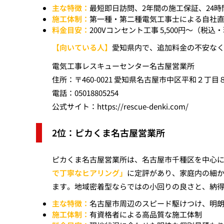
主な特徴：
最短即日訪問、2年間の施工保証、24時間
施工体制：
第一種・第二種電気工事士による自社
料金目安：
200Vコンセント工事 5,500円〜（税
【向いている人】
愛知県内で、追加料金の不安なく
電気工事レスキューセンター名古屋営業所
住所：〒460-0021 愛知県名古屋市中区平和２丁目
電話：05018805254
公式サイト：
https://rescue-denki.com/
2位：ピカくま名古屋営業所
ピカくま名古屋営業所は、名古屋市千種区を中心
で丁寧なヒアリング」
に定評があり、家庭内の細か
ます。地域密着型ならではの小回りの良さと、納
主な特徴：
名古屋市周辺のスピード駆けつけ、明
施工体制：
有資格者による高品質な施工体制