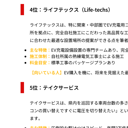
4位：ライフテックス（Life-techs）
ライフテックスは、特に関東・中部圏でEV充電用
所を拠点に、完全自社施工にこだわった高品質な工
に合わせた最適な設置場所の提案ができる点を筆
主な特徴：
EV充電設備設置の専門チームあり、完
施工体制：
自社所属の熟練電気工事士による施工
料金目安：
標準工事のパッケージプランあり
【向いている人】
EV購入を機に、将来を見据えた
5位：テイクサービス
テイクサービスは、県内を巡回する車両台数の多
コンの買い替えですぐに電圧を切り替えたい」とい
ます。
主な特徴：
圧倒的な駆けつけスピード、年間3万件