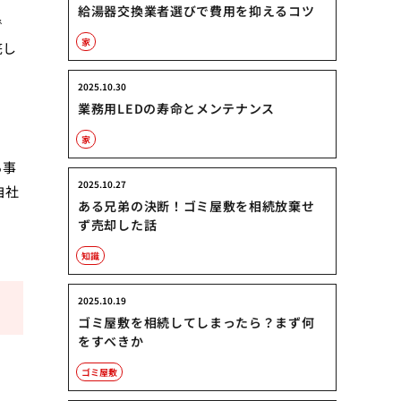
給湯器交換業者選びで費用を抑えるコツ
で
家
底し
2025.10.30
業務用LEDの寿命とメンテナンス
家
る事
2025.10.27
自社
ある兄弟の決断！ゴミ屋敷を相続放棄せ
ず売却した話
知識
2025.10.19
ゴミ屋敷を相続してしまったら？まず何
をすべきか
ゴミ屋敷