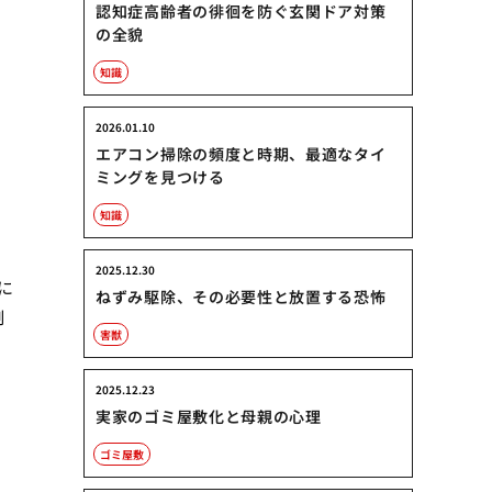
認知症高齢者の徘徊を防ぐ玄関ドア対策
の全貌
知識
2026.01.10
エアコン掃除の頻度と時期、最適なタイ
ミングを見つける
知識
2025.12.30
に
ねずみ駆除、その必要性と放置する恐怖
制
害獣
2025.12.23
実家のゴミ屋敷化と母親の心理
ゴミ屋敷