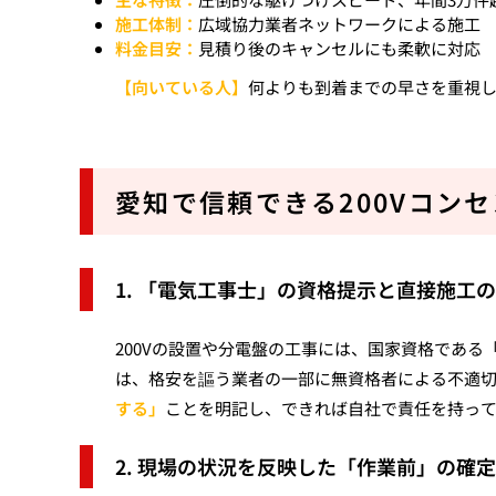
施工体制：
広域協力業者ネットワークによる施工
料金目安：
見積り後のキャンセルにも柔軟に対応
【向いている人】
何よりも到着までの早さを重視
愛知で信頼できる200Vコン
1. 「電気工事士」の資格提示と直接施工
200Vの設置や分電盤の工事には、国家資格であ
は、格安を謳う業者の一部に無資格者による不適
する」
ことを明記し、できれば自社で責任を持っ
2. 現場の状況を反映した「作業前」の確