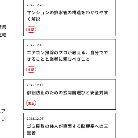
2025.12.20
マンションの排水管の構造をわかりやす
く解説
営業
生活
車種
2025.12.16
エアコン掃除のプロが教える、自分でで
きることと業者に頼むべきこと
生活
2025.12.13
徘徊防止のための玄関鍵選びと安全対策
生活
エア
てい
2025.12.06
ゴミ屋敷の住人が直面する脳梗塞への三
重苦