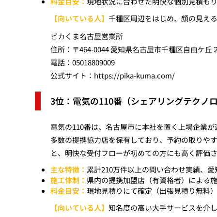
料金目安：
現地状況に合わせた明快な個別見積も
【向いている人】
千種区周辺をはじめ、顔の見え
ピカくま名古屋営業所
住所：〒464-0044 愛知県名古屋市千種区自由ケ丘
電話：05018809009
公式サイト：
https://pika-kuma.com/
3位：電気の110番（シェアリングテクノ
電気の110番は、名古屋市に本社を置く上場企業
多数の提携協力店を保有しており、予約の取りやす
と、明快な受付フローが初めての方にも高く評価
主な特徴：
累計210万件以上の問い合わせ実績、
施工体制：
県内の提携加盟店（有資格者）による
料金目安：
現地見積りにて確定（出張見積り無料
【向いている人】
知名度の高い大手サービスを介