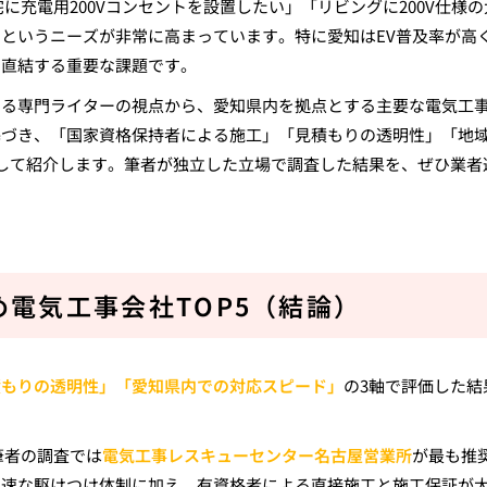
に充電用200Vコンセントを設置したい」「リビングに200V仕様の
というニーズが非常に高まっています。特に愛知はEV普及率が高
に直結する重要な課題です。
いる専門ライターの視点から、愛知県内を拠点とする主要な電気工
基づき、「国家資格保持者による施工」「見積もりの透明性」「地
して紹介します。筆者が独立した立場で調査した結果を、ぜひ業者
電気工事会社TOP5（結論）
積もりの透明性」「愛知県内での対応スピード」
の3軸で評価した結
筆者の調査では
電気工事レスキューセンター名古屋営業所
が最も推
迅速な駆けつけ体制に加え、有資格者による直接施工と施工保証が