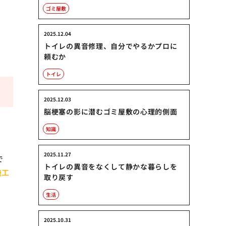
ゴミ屋敷
2025.12.04
トイレの異音修理、自分でやるかプロに
頼むか
トイレ
2025.12.03
脳梗塞の影に潜むゴミ屋敷の心理的側面
知識
2025.11.27
で
トイレの異音をなくして静かな暮らしを
施工
取り戻す
生活
2025.10.31