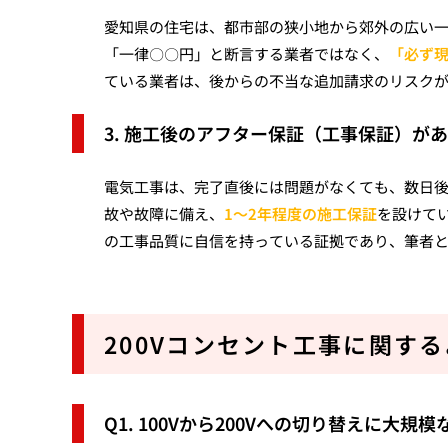
愛知県の住宅は、都市部の狭小地から郊外の広い
「一律〇〇円」と断言する業者ではなく、
「必ず
ている業者は、後からの不当な追加請求のリスク
3. 施工後のアフター保証（工事保証）が
電気工事は、完了直後には問題がなくても、数日
故や故障に備え、
1〜2年程度の施工保証
を設けて
の工事品質に自信を持っている証拠であり、筆者
200Vコンセント工事に関する
Q1. 100Vから200Vへの切り替えに大