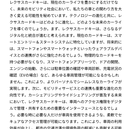
レクサスカードキーは、現在のカーライフを豊かにするだけでな
く、未来のモビリティ社会において、私たちの車との関わり方を大
きく変える可能性を秘めています。テクノロジーの進化と共に、レ
クサスカードキーはどのように進化し、どのような未来のカーライ
フを導くのでしょうか。まず、レクサスカードキーは、さらなるデ
ジタル化と統合が進むと考えられます。現在のカードキーは、スマ
ートエントリー＆スタートシステムに特化していますが、将来的に
は、スマートフォンやスマートウォッチといったウェアラブルデバ
イスとの連携がさらに強化されるでしょう。物理的なカードキーを
持つ必要がなくなり、スマートフォンアプリ一つで、ドアの開閉、
エンジンの始動、さらには駐車位置の確認や車両診断、充電状況の
確認（EVの場合）など、あらゆる車両管理が可能になるかもしれ
ません。これにより、よりパーソナルでシームレスなカーライフが
実現します。次に、モビリティサービスとの連携も重要な進化の方
向性です。カーシェアリングやライドシェアリングが普及する未来
において、レクサスカードキーは、車両へのアクセス権限をデジタ
ルで管理・共有するための重要なインターフェースとなるでしょ
う。必要な時に必要な人だけが車両を使用できるような、柔軟でセ
キュアなアクセス管理が可能になります。これにより、車両の利用
効率が向上し、都市の交通渋滞や環境負荷の軽減にも貢献する可能