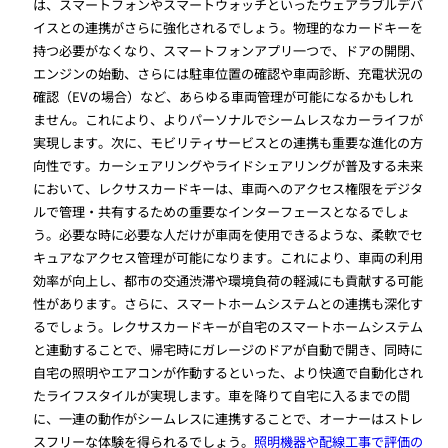
は、スマートフォンやスマートウォッチといったウェアラブルデバ
イスとの連携がさらに強化されるでしょう。物理的なカードキーを
持つ必要がなくなり、スマートフォンアプリ一つで、ドアの開閉、
エンジンの始動、さらには駐車位置の確認や車両診断、充電状況の
確認（EVの場合）など、あらゆる車両管理が可能になるかもしれ
ません。これにより、よりパーソナルでシームレスなカーライフが
実現します。次に、モビリティサービスとの連携も重要な進化の方
向性です。カーシェアリングやライドシェアリングが普及する未来
において、レクサスカードキーは、車両へのアクセス権限をデジタ
ルで管理・共有するための重要なインターフェースとなるでしょ
う。必要な時に必要な人だけが車両を使用できるような、柔軟でセ
キュアなアクセス管理が可能になります。これにより、車両の利用
効率が向上し、都市の交通渋滞や環境負荷の軽減にも貢献する可能
性があります。さらに、スマートホームシステムとの連携も深化す
るでしょう。レクサスカードキーが自宅のスマートホームシステム
と連動することで、帰宅時にガレージのドアが自動で開き、同時に
自宅の照明やエアコンが作動するといった、より快適で自動化され
たライフスタイルが実現します。車を降りて自宅に入るまでの間
に、一連の動作がシームレスに連携することで、オーナーはストレ
スフリーな体験を得られるでしょう。
照明機器や配線工事で評価の