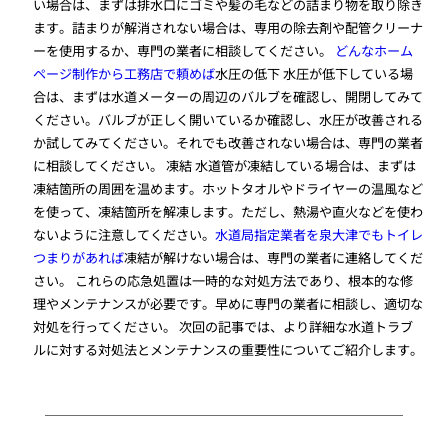
い場合は、まずは排水口にゴミや髪の毛などの詰まり物を取り除き
ます。詰まりが解消されない場合は、専用の除去剤や配管クリーナ
ーを使用するか、専門の業者に相談してください。
どんなホーム
ページ制作から工務店で頼めば
水圧の低下 水圧が低下している場
合は、まずは水道メーターの周辺のバルブを確認し、開閉してみて
ください。バルブが正しく開いているか確認し、水圧が改善される
か試してみてください。それでも改善されない場合は、専門の業者
に相談してください。 凍結 水道管が凍結している場合は、まずは
凍結箇所の周囲を温めます。ホットタオルやドライヤーの温風など
を使って、凍結箇所を解凍します。ただし、熱湯や直火などを使わ
ないように注意してください。
水道局指定業者を泉大津でもトイレ
つまりがあれば
凍結が解けない場合は、専門の業者に連絡してくだ
さい。 これらの応急処置は一時的な対処方法であり、根本的な修
理やメンテナンスが必要です。早めに専門の業者に相談し、適切な
対処を行ってください。 次回の記事では、より詳細な水道トラブ
ルに対する対処法とメンテナンスの重要性についてご紹介します。